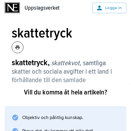
Uppslagsverket
Uppslagsverket
Logga in
skattetryck
skattetryck,
skattekvot
,
samtliga
skatter och sociala avgifter i ett land i
förhållande till den samlade
produktionen, i allmänhet
Vill du komma åt hela artikeln?
bruttonationalprodukten (BNP).
Beräkningar av skattetrycket brukar göras för
att möjliggöra internationella jämförelser.
Objektiv och pålitlig kunskap.
Sådana är ändå ofta svåra att göra. Vissa