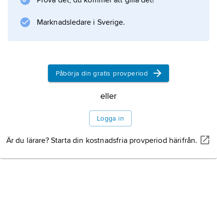
Prova det, du kommer att gilla det!
utgifter, till exempel för sjukvård, är i somliga
länder skattefinansierade, i andra finansierade
Marknadsledare i Sverige.
genom försäkringar.
Påbörja din gratis provperiod
Information om artikeln
eller
Logga in
Är du lärare? Starta din kostnadsfria provperiod härifrån.