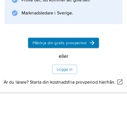
Prova det, du kommer att gilla det!
Marknadsledare i Sverige.
Påbörja din gratis provperiod
eller
Logga in
Är du lärare? Starta din kostnadsfria provperiod härifrån.