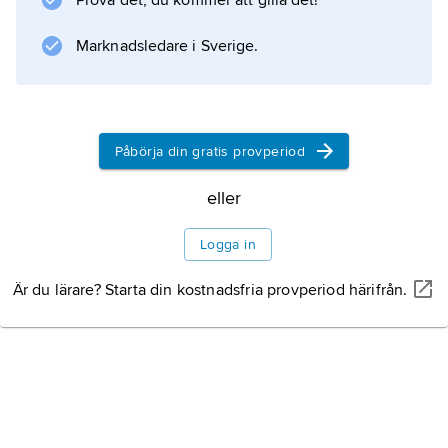
Prova det, du kommer att gilla det!
bronsålderns skeppsristningar och dess
fruktbarhetsreligion och därmed även till Frejs
Marknadsledare i Sverige.
galt
Gyllenborste
. Hos
Esaias Tegnér
Påbörja din gratis provperiod
blir Skidbladner en symbol för poesin.
eller
Logga in
Information om artikeln
Är du lärare? Starta din kostnadsfria provperiod härifrån.