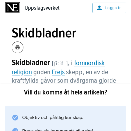
Uppslagsverket
Uppslagsverket
Logga in
Skidbladner
Skidbladner
,
i
fornnordisk
[ʃi:ʹd-]
religion
guden
Frejs
skepp, en av de
kraftfyllda gåvor som dvärgarna gjorde
åt
asarna
.
Vill du komma åt hela artikeln?
Skidbladner kunde vecklas ihop och läggas i
en pung. Det seglade alltid i förlig vind och
kunde färdas på både land och vatten. En av
Objektiv och pålitlig kunskap.
tolkningarna har associerat symbolen till