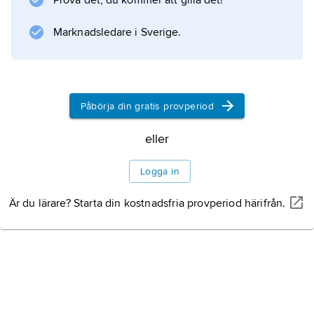
Prova det, du kommer att gilla det!
Marknadsledare i Sverige.
Information om artikeln
Påbörja din gratis provperiod
eller
Logga in
Är du lärare? Starta din kostnadsfria provperiod härifrån.