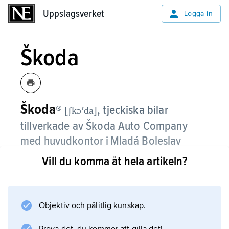
Uppslagsverket
Uppslagsverket
Logga in
Škoda
Škoda
®
,
tjeckiska bilar
[ʃkɔʹda]
tillverkade av Škoda Auto Company
med huvudkontor i Mladá Boleslav
nordöst om Prag, sedan 1991 inom
Vill du komma åt hela artikeln?
Volkswagenkoncernen
.
Škodas logotyp består av en bevingad pil
Objektiv och pålitlig kunskap.
försedd med tre fjädrar.