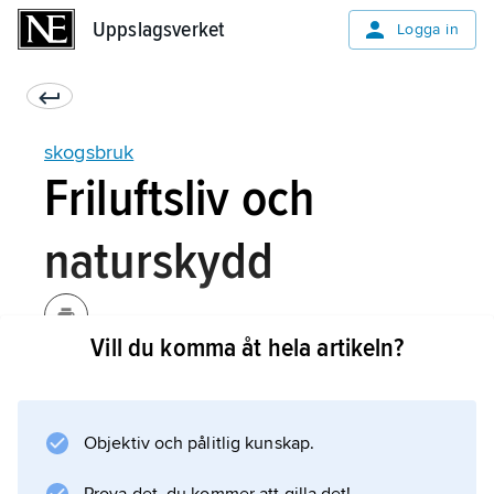
Uppslagsverket
Uppslagsverket
Logga in
skogsbruk
Friluftsliv och
naturskydd
Vill du komma åt hela artikeln?
Det rörliga friluftslivet berör i stor utsträckning
också skogsbruket. I och med att Sveriges
befolkning till stor del övergått från att leva på
Objektiv och pålitlig kunskap.
landsbygden och ägna sig åt jord- och
skogsbruk till att bo i tätort och verka i andra