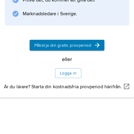
Prova det, du kommer att gilla det!
näringar har också intresset för friluftsliv i
Marknadsledare i Sverige.
skog och mark
Information om artikeln
Påbörja din gratis provperiod
eller
Logga in
Är du lärare? Starta din kostnadsfria provperiod härifrån.