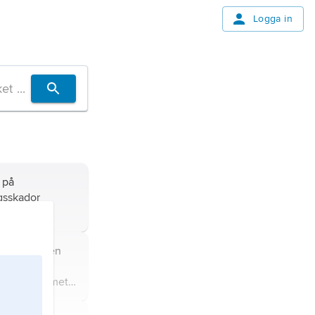
Logga in
 på
gsskador
surning.
 transporten
värme samt
nen i systemet
r.