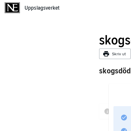
Uppslagsverket
Uppslagsverket
skog
Skriv ut
skogsdöd
Inform