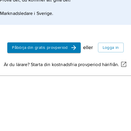
Prova det, du kommer att gilla det!
försiktighetsprincipe
offentligt beslutsfatt
Marknadsledare i Sverige.
situationer då en pote
eller hälsorisk anse
tillgänglig vetenskap
skogsskador
kan vara
otillräcklig för en säk
eller biotisk natur.
angående riskens exi
eller
storleksordning.
Påbörja din gratis provperiod
Logga in
avskogning,
nedhugg
avbränning av naturli
Är du lärare? Starta din kostnadsfria provperiod härifrån.
utsträckning och takt
inte sker.
Gudrun,
januaristor
som drog in över Sve
januari 2005 och den
natten.
autogami
, när det gä
självbefruktning
, när
växter se
självpollina