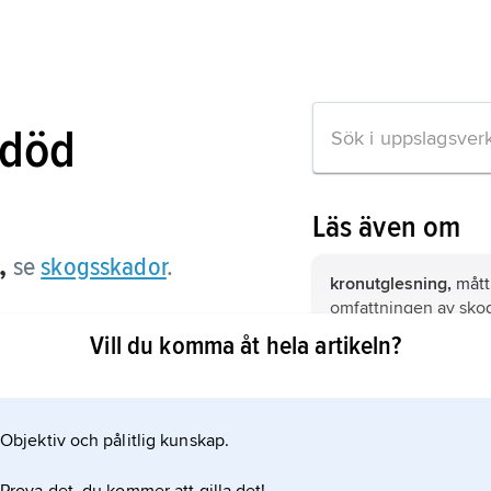
sdöd
Läs även om
,
se
skogsskador
.
kronutglesning,
mått
omfattningen av sko
orsakade av t.ex. för
Vill du komma åt hela artikeln?
biogeofysik,
läran om
ation om artikeln
och förekomsten av 
vatten och andra äm
Objektiv och pålitlig kunskap.
mark–växter–atmosfä