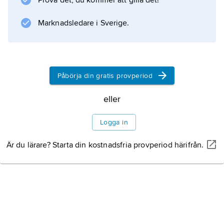
Prova det, du kommer att gilla det!
Marknadsledare i Sverige.
Påbörja din gratis provperiod
eller
Logga in
Är du lärare? Starta din kostnadsfria provperiod härifrån.