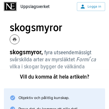
Uppslagsverket
Uppslagsverket
Logga in
skogsmyror
skogsmyror,
fyra utseendemässigt
svårskilda arter av myrsläktet
Formiʹca
vilka i skogar bygger de välkända
södervända stackarna av bl.a. barr.
Vill du komma åt hela artikeln?
De två i södra Sverige vanliga arterna röd
skogsmyra (
F. ruʹfa
Objektiv och pålitlig kunskap.
) och kal skogsmyra (