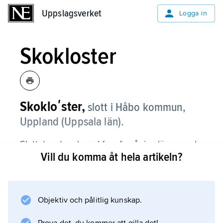
Uppslagsverket
Uppslagsverket
Logga in
Skokloster
Skokloʹster,
slott i Håbo kommun,
Uppland (Uppsala län).
Slottet av tegel med fyra fyrvåniga längor och
Vill du komma åt hela artikeln?
åttkantiga hörntorn uppfördes 1654–68 för
Carl Gustaf Wrangel
. Arkitekter var framför allt Caspar Vogel (död
ca 1664) och
Objektiv och pålitlig kunskap.
Nicodemus Tessin d.ä.