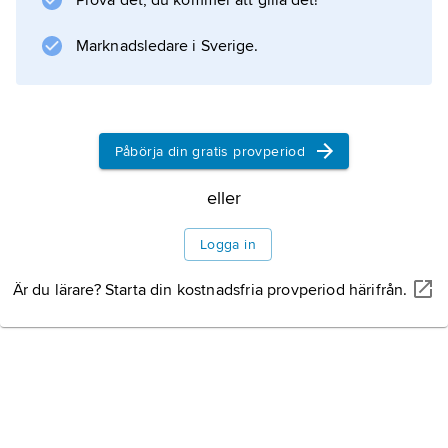
Prova det, du kommer att gilla det!
Litteraturanvisning
Marknadsledare i Sverige.
Information om artikeln
Påbörja din gratis provperiod
eller
Logga in
Är du lärare? Starta din kostnadsfria provperiod härifrån.