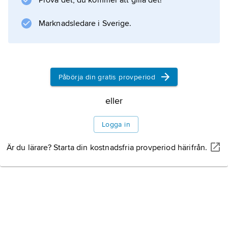
Prova det, du kommer att gilla det!
Marknadsledare i Sverige.
Påbörja din gratis provperiod
eller
Logga in
Är du lärare? Starta din kostnadsfria provperiod härifrån.