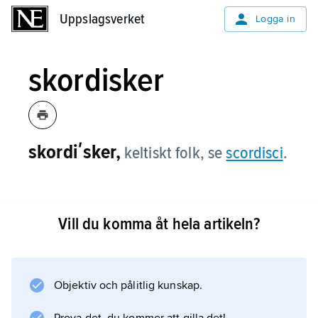
Uppslagsverket
Uppslagsverket
Logga in
skordisker
skordiʹsker,
keltiskt folk, se
scordisci
.
Vill du komma åt hela artikeln?
Information om artikeln
Objektiv och pålitlig kunskap.