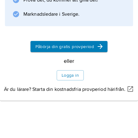
Prova det, du kommer att gilla det!
Information om artikeln
Marknadsledare i Sverige.
Påbörja din gratis provperiod
eller
Logga in
Är du lärare? Starta din kostnadsfria provperiod härifrån.