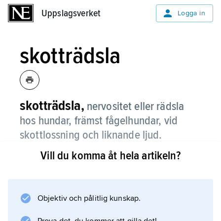
Uppslagsverket
Uppslagsverket
Logga in
skotträdsla
skotträdsla,
nervositet eller rädsla
hos hundar, främst fågelhundar, vid
skottlossning och liknande ljud.
Vill du komma åt hela artikeln?
Rädslan kan vara ärftligt betingad. Den kan
förebyggas genom att hundvalpen försiktigt
vänjs vid smällar från skjutvapen.
Objektiv och pålitlig kunskap.