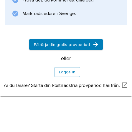
Prova det, du kommer att gilla det!
Marknadsledare i Sverige.
Påbörja din gratis provperiod
eller
Logga in
Är du lärare? Starta din kostnadsfria provperiod härifrån.