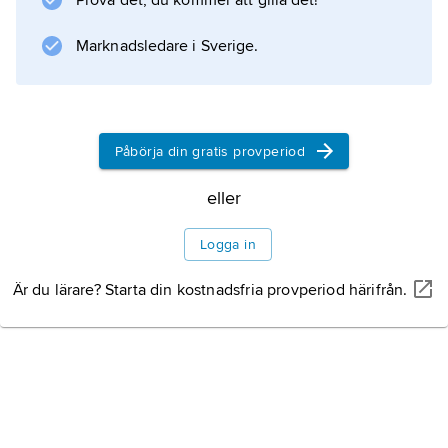
Prova det, du kommer att gilla det!
Marknadsledare i Sverige.
Information om artikeln
Påbörja din gratis provperiod
eller
Logga in
Är du lärare? Starta din kostnadsfria provperiod härifrån.