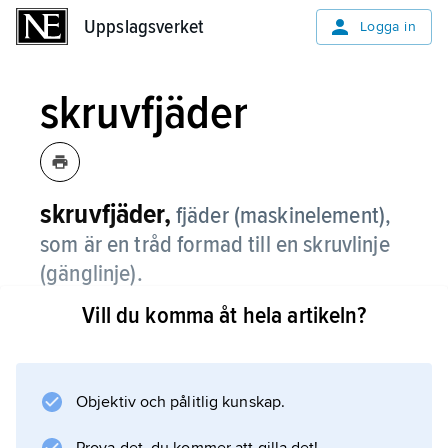
Uppslagsverket
Uppslagsverket
Logga in
skruvfjäder
skruvfjäder,
fjäder (maskinelement),
som är en tråd formad till en skruvlinje
(gänglinje).
Vill du komma åt hela artikeln?
Tråden är oftast en rund ståltråd, men andra
material, t.ex. mässing, kan förekomma liksom
andra tvärsnitt, t.ex. rektangulärt. Se
fjäder
Objektiv och pålitlig kunskap.
.