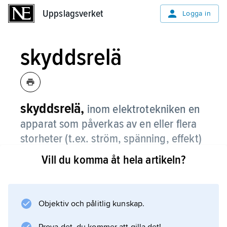
Uppslagsverket
Uppslagsverket
Logga in
skyddsrelä
skyddsrelä,
inom elektrotekniken en
apparat som påverkas av en eller flera
storheter (t.ex. ström, spänning, effekt)
i ett eldistributionssystem och som när
Vill du komma åt hela artikeln?
ett onormalt tillstånd inträffar har till
uppgift att bryta strömmen (för att
isolera en felbehäftad systemdel) eller
Objektiv och pålitlig kunskap.
att ge en felsignal.