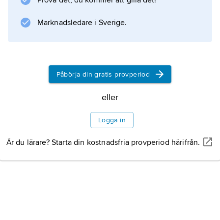
Prova det, du kommer att gilla det!
Ett modernt skyddsrelä är av statisk typ
(uppbyggt av elektronikkomponenter) eller
Marknadsledare i Sverige.
digital typ (uppbyggt kring en mikroprocessor).
Påbörja din gratis provperiod
Information om artikeln
eller
Logga in
Är du lärare? Starta din kostnadsfria provperiod härifrån.