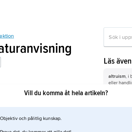
ektion
raturanvisning
Läs äve
altruism
, i
eller handl
a genen
individ gyn
Vill du komma åt hela artikeln?
ättning, 2:a upplagan 1992).
sin egen b
den självi
1976 av den
evolutions
Objektiv och pålitlig kunskap.
mation om artikeln
Dawkins.