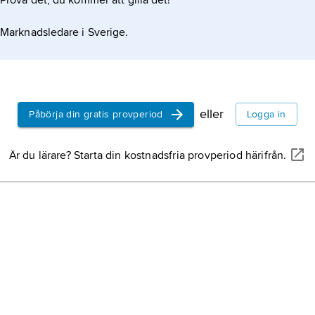
Prova det, du kommer att gilla det!
evolutionsb
benämning 
Marknadsledare i Sverige.
forskningsi
studerar ev
mekanismer
ESS,
evoluti
nyckelbeg
evolutionsb
eller
Påbörja din gratis provperiod
Logga in
lanserats f
teoretiker
sociobiolog
som hämtat 
Är du lärare? Starta din kostnadsfria provperiod härifrån.
beteendens
matematiska
variation 
människan 
memetik,
t
uppstår, spr
urval.
etologi
, lä