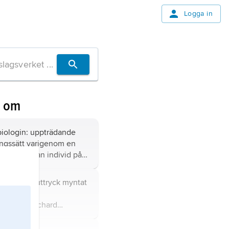
Logga in
n om
 biologin: uppträdande
ingssätt varigenom en
nar en annan individ på
ekostnad.
ska genen,
uttryck myntat
 brittiske
biologen Richard