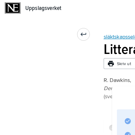
Uppslagsverket
Uppslagsverket
släktskapssel
Litte
Skriv ut
R. Dawkins,
Den självisk
(svensk övers
Infor