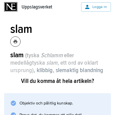
Uppslagsverket
Uppslagsverket
Logga in
slam
slam
(tyska
Schlamm
eller
medellågtyska
slam
, ett ord av oklart
ursprung)
,
klibbig, slemaktig blandning
av vatten och finkornigt material,
Vill du komma åt hela artikeln?
alltifrån halvflytande till plastisk.
Slam kan också vara ett löst sediment
bestående av ler eller silt, ibland även med
Objektiv och pålitlig kunskap.
inslag av grövre material, och vatten, utan