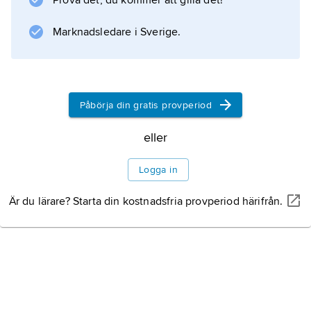
Prova det, du kommer att gilla det!
vissa sektorer, exempelvis apotek och
Marknadsledare i Sverige.
kurorter. Liv-, sjukvårds- och
pensionsförsäkringsfonder sammanfördes i ett
statligt försäkringsbolag, vars slututformning
ännu inte är klar. I landet finns 2,8 läkare och
Påbörja din gratis provperiod
eller
Information om artikeln
Logga in
Är du lärare? Starta din kostnadsfria provperiod härifrån.