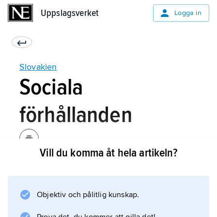
Uppslagsverket
Uppslagsverket
Logga in
Slovakien
Sociala
förhållanden
Vill du komma åt hela artikeln?
Efter delningen av Tjeckoslovakien
genomförde Slovakien vissa förändringar i det
sociala omsorgssystemet. Sjukvården skulle
Objektiv och pålitlig kunskap.
förbli statens angelägenhet, medan
privatisering var tänkt att genomföras inom