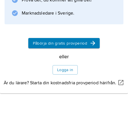
Prova det, du kommer att gilla det!
). Förutom att (tillsammans med bländaren)
släppa in rätt ljusmängd, utnyttjas också
Marknadsledare i Sverige.
slutartiden för att påverka skärpan. Med korta
slutartider är det möjligt att ”frysa” snabba
rörelser, med långa slutartider kan man erhålla
en medveten
Påbörja din gratis provperiod
eller
Information om artikeln
Logga in
Är du lärare? Starta din kostnadsfria provperiod härifrån.