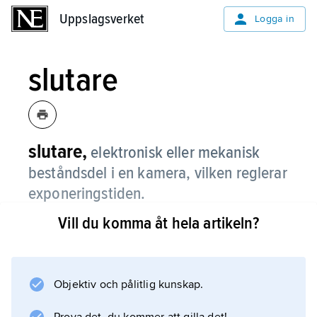
Uppslagsverket
Uppslagsverket
Logga in
slutare
slutare,
elektronisk eller mekanisk
beståndsdel i en kamera, vilken reglerar
exponeringstiden.
Vill du komma åt hela artikeln?
Slutaren kan vara placerad i objektivet (
centralslutare
) eller alldeles framför det ljuskänsliga
elementet (
Objektiv och pålitlig kunskap.
ridåslutare