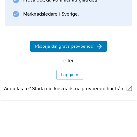
Prova det, du kommer att gilla det!
Marknadsledare i Sverige.
Information om artikeln
Påbörja din gratis provperiod
eller
Logga in
Är du lärare? Starta din kostnadsfria provperiod härifrån.