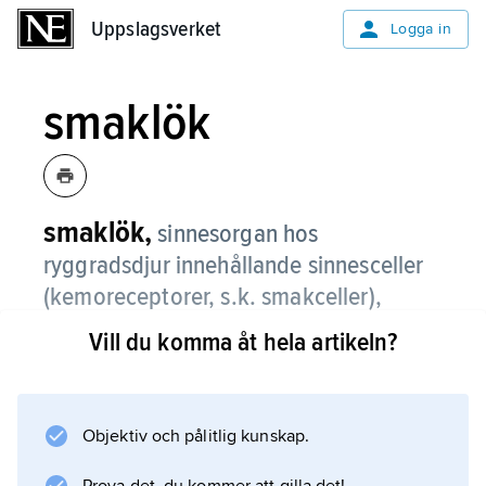
Uppslagsverket
Uppslagsverket
Logga in
smaklök
smaklök,
sinnesorgan hos
ryggradsdjur innehållande sinnesceller
(kemoreceptorer, s.k. smakceller),
stödjeceller, basalceller och nervfibrer.
Vill du komma åt hela artikeln?
Smaklökar finns i munslemhinnan, de flesta
sitter i papiller på tungan. Hos fiskar finns
smaklökar även i huden.
Objektiv och pålitlig kunskap.