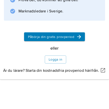
Prova det, du kommer att gilla det!
Den individuella preferensen för smaker
uppvisar stora variationer. Jämför
Marknadsledare i Sverige.
luktsinne
Påbörja din gratis provperiod
Information om artikeln
eller
Logga in
Är du lärare? Starta din kostnadsfria provperiod härifrån.