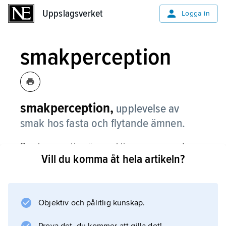
Uppslagsverket
Uppslagsverket
Logga in
smakperception
smakperception,
upplevelse av
smak hos fasta och flytande ämnen.
Smakperception är en aktiv process med
Vill du komma åt hela artikeln?
bidrag från flera sinnen, som gör det möjligt
att uppfatta lukt, smak, känsel, temperatur och
irritation. Viktiga dimensioner i denna
upplevelse är förmåga att upptäcka, att
Objektiv och pålitlig kunskap.
åtskilja, att avgöra styrka och att känna igen.