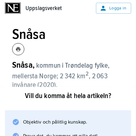
Uppslagsverket
Uppslagsverket
Logga in
Snåsa
Snåsa,
kommun i Trøndelag fylke,
2
mellersta Norge; 2 342 km
, 2 063
invånare (2020).
Vill du komma åt hela artikeln?
Snåsa omfattar området omkring nordöstra
delen av Snåsavatnet och genomkorsas av
Nordlandsbanan och Europaväg 6. Jord- och
Objektiv och pålitlig kunskap.
skogsbruk är huvudnäringar och vidare finns
mindre trävaruföretag. Administrativt centrum