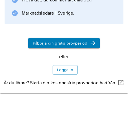
Prova det, du kommer att gilla det!
är Snåsa (666 invånare), som också är ett
samiskt centrum med sameskola.
Marknadsledare i Sverige.
Information om artikeln
Påbörja din gratis provperiod
eller
Logga in
Är du lärare? Starta din kostnadsfria provperiod härifrån.