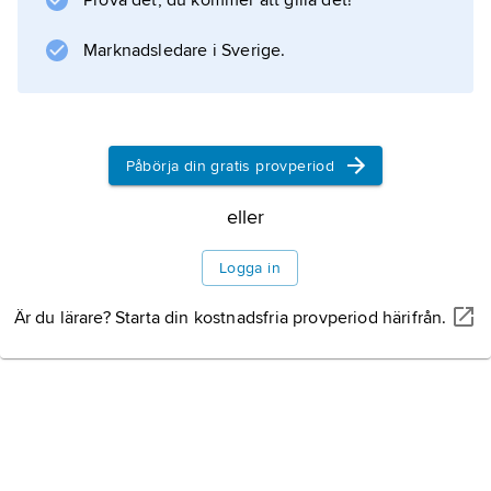
Prova det, du kommer att gilla det!
Marknadsledare i Sverige.
Påbörja din gratis provperiod
eller
Logga in
Är du lärare? Starta din kostnadsfria provperiod härifrån.