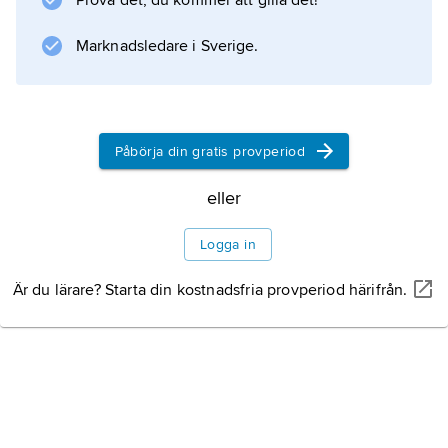
Prova det, du kommer att gilla det!
Anne Tyler och Robertson Davies.
Marknadsledare i Sverige.
Information om artikeln
Påbörja din gratis provperiod
eller
Logga in
Är du lärare? Starta din kostnadsfria provperiod härifrån.