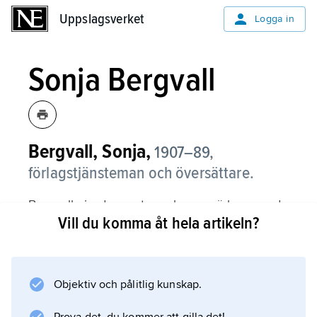
Uppslagsverket
Uppslagsverket
Logga in
Sonja Bergvall
Bergvall, Sonja,
1907–89,
förlagstjänsteman och översättare.
Bergvall gjorde en stor och uppmärksammad
Vill du komma åt hela artikeln?
insats genom sina noggranna översättningar
av främst engelskspråkig prosa. Bland de
författare hon ägnade sin möda märks
Dorothy Sayers, Jane Austen, William
Objektiv och pålitlig kunskap.
Golding, Doris Lessing, Margaret Drabble,