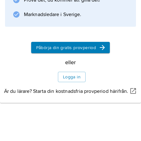
Prova det, du kommer att gilla det!
Den traditionella industrin har under 2000-
talet kompletterats med handels- och
Marknadsledare i Sverige.
tjänsteföretag.
Påbörja din gratis provperiod
Information om artikeln
eller
Logga in
Är du lärare? Starta din kostnadsfria provperiod härifrån.