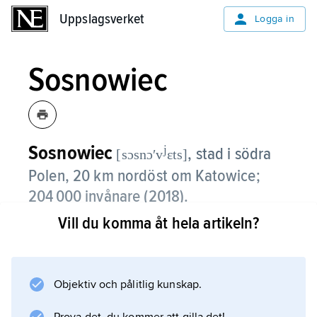
Uppslagsverket
Uppslagsverket
Logga in
Sosnowiec
Sosnowiec
j
,
stad i södra
[sɔsnɔʹv
ɛts]
Polen, 20 km nordöst om Katowice;
204 000 invånare (2018).
Vill du komma åt hela artikeln?
Sosnowiec, som ligger i industridistriktet
Górny Śląsk, har tung verkstadsindustri,
textilindustri och glastillverkning och är också
järnvägsknut. Kring Sosnowiec ligger ett antal
Objektiv och pålitlig kunskap.
kolgruvor, och i staden finns ett gruvmuseum.