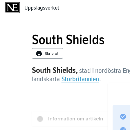
Uppslagsverket
Uppslagsverket
South Shields
Skriv ut
South Shields,
stad i nordöstra En
landskarta
Storbritannien
.
Information om artikeln