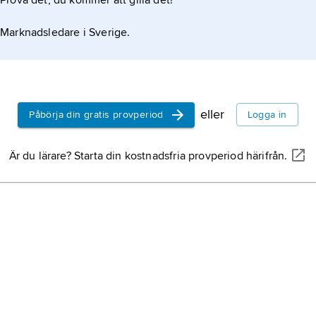
Prova det, du kommer att gilla det!
Marknadsledare i Sverige.
eller
Påbörja din gratis provperiod
Logga in
Är du lärare? Starta din kostnadsfria provperiod härifrån.