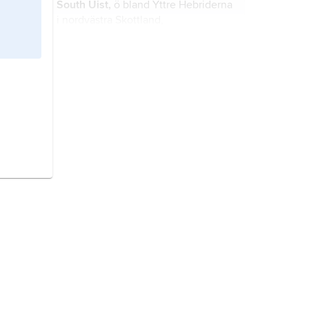
South Uist,
ö bland Yttre Hebriderna
i nordvästra Skottland,
Storbritannien; för belägenhet se
landskarta
Storbritannien
.
South Point,
udde i Barbados; för
belägenhet se landskarta
Barbados
.
Matabeleland South,
provins i södra
Zimbabwe; för belägenhet se
landskarta
Zimbabwe
.
South Platte,
flod i Nebraska och
Colorado, USA. För belägenhet se
landskarta
USA
.
South Andaman,
ö bland
Andamanerna i sydöstra Indien; för
belägenhet se landskarta
Indien
.