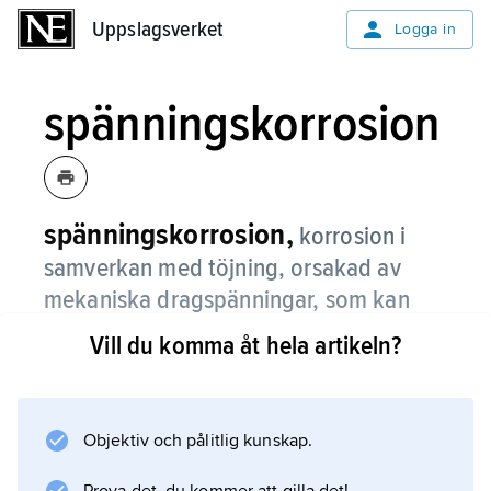
Uppslagsverket
Uppslagsverket
Logga in
spänningskorrosion
spänningskorrosion,
korrosion i
samverkan med töjning, orsakad av
mekaniska dragspänningar, som kan
vara kvar från tidigare bearbetning eller
Vill du komma åt hela artikeln?
härröra från direkt belastning.
Spänningskorrosion kan leda till sprickning
och sprött brott. Se även
Objektiv och pålitlig kunskap.
korrosion