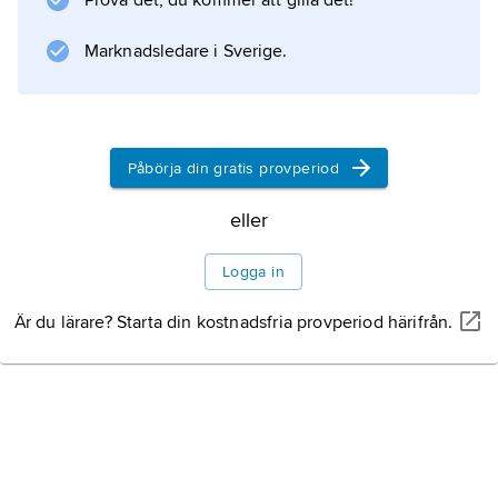
Prova det, du kommer att gilla det!
.
Marknadsledare i Sverige.
Information om artikeln
Påbörja din gratis provperiod
eller
Logga in
Är du lärare? Starta din kostnadsfria provperiod härifrån.