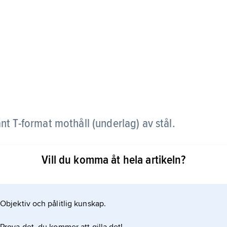
nt T-format mothåll (underlag) av stål.
kubb. Den horisontella delen på ena sidan benet är
Vill du komma åt hela artikeln?
arrhorn används i många storlekar av kopparslagare
Objektiv och pålitlig kunskap.