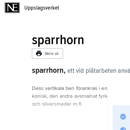
Uppslagsverket
Uppslagsverket
sparrhorn
Skriv ut
sparrhorn,
ett vid plåtarbeten anvä
Dess vertikala ben förankras i en grov trä
konisk, den andra avsmalnat fyrkantig. Sp
och silversmeder m.fl.