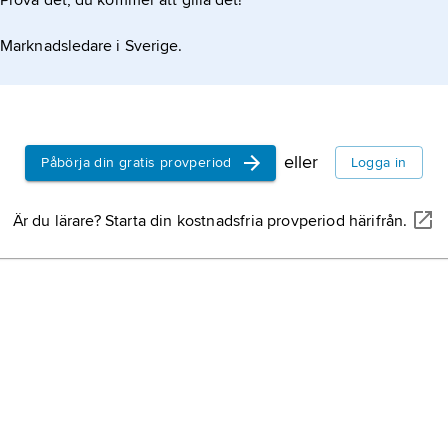
Prova det, du kommer att gilla det!
Marknadsledare i Sverige.
eller
Påbörja din gratis provperiod
Logga in
Är du lärare? Starta din kostnadsfria provperiod härifrån.