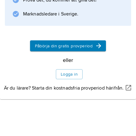
Prova det, du kommer att gilla det!
Marknadsledare i Sverige.
Påbörja din gratis provperiod
eller
Logga in
Är du lärare? Starta din kostnadsfria provperiod härifrån.