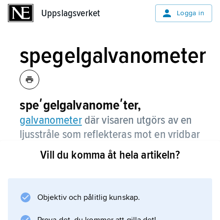
Uppslagsverket
Uppslagsverket
Logga in
spegelgalvanometer
speʹgelgalvanomeʹter,
galvanometer
där visaren utgörs av en
ljusstråle som reflekteras mot en vridbar
spegel.
Vill du komma åt hela artikeln?
Objektiv och pålitlig kunskap.
Information om artikeln