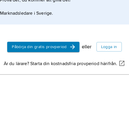
Prova det, du kommer att gilla det!
Marknadsledare i Sverige.
eller
Påbörja din gratis provperiod
Logga in
Är du lärare? Starta din kostnadsfria provperiod härifrån.