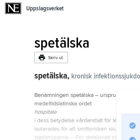
Uppslagsverket
Uppslagsverket
spetälska
Skriv ut
spetälska,
kronisk infektionssju
Benämningen spetälska – ursprungligen med 
medeltidslatinska ordet
hospitale
i dess betydelse vårdanstalt för leprasjuka
isolerades för att smittorisken skulle minsk
stadsmurarna. – För detaljerad etymologi, 