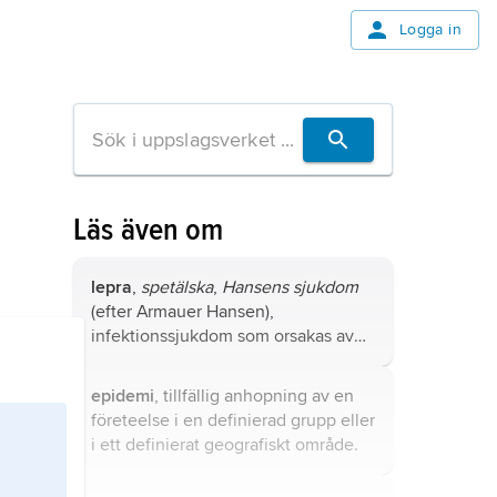
Logga in
Läs även om
lepra
,
spetälska
,
Hansens sjukdom
(efter Armauer Hansen),
infektionssjukdom som orsakas av
bakteriearten
Mycobacterium
leprae
.
epidemi
, tillfällig anhopning av en
företeelse i en definierad grupp eller
i ett definierat geografiskt område.