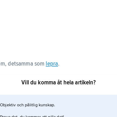
kdom, detsamma som
lepra
.
betoning på ä – går tillbaka till det
Vill du komma åt hela artikeln?
 (leprosorium), där under medeltiden de sjuka
Objektiv och pålitlig kunskap.
a. Dessa sjukhus förlades oftast utanför
se