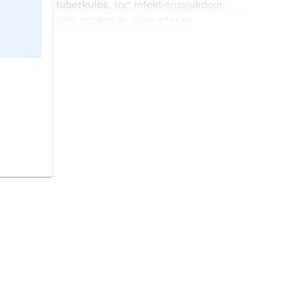
tuberkulos
,
tbc
, infektionssjukdom
som orsakas av vissa arter av
mykobakterier, för människans del
främst
Mycobacterium tuberculosis
,
mer sällan
Mycobacterium bovis
hår,
trådformiga utväxter från ytan
eller
Mycobacterium africanum
.
hos växter och från huden hos djur
och människor.
stad,
ett geografiskt område som
kännetecknas av en viss typ av
rättslig status (juridisk definition)
eller en viss typ av markanvändning
(funktionell definition).
cancer
, samlingsbenämning på
tumörer av malign (elakartad)
karaktär.
svenska,
huvudspråk i Sverige och
modersmål för flertalet svenska
medborgare.