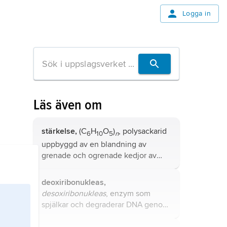
Logga in
Läs även om
stärkelse,
(C
H
O
)
, polysackarid
6
10
5
n
uppbyggd av en blandning av
grenade och ogrenade kedjor av
upp till flera tusen enheter glukos;
jämte cellulosa det kolhydrat som
deoxiribonukleas,
förekommer i störst mängd i
desoxiribonukleas
, enzym som
naturen.
spjälkar och degraderar DNA genom
att hydrolysera
fosfodiesterbindningarna i DNA-