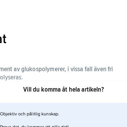
at
ment av glukospolymerer, i vissa fall även fri
olyseras.
Vill du komma åt hela artikeln?
 eller syra. Olika stärkelsehydrolysat
ap och dextrossirap. Det som skiljer dessa åt är
ds bl.a. inom livsmedels- och
Objektiv och pålitlig kunskap.