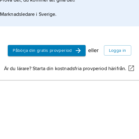
Prova det, du kommer att gilla det!
Marknadsledare i Sverige.
eller
Påbörja din gratis provperiod
Logga in
Är du lärare? Starta din kostnadsfria provperiod härifrån.