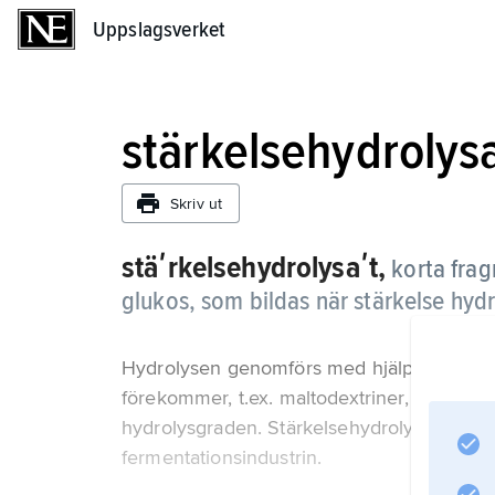
Uppslagsverket
Uppslagsverket
stärkelsehydrolys
Skriv ut
stäʹrkelsehydrolysaʹt,
korta frag
glukos, som bildas när stärkelse hydr
Hydrolysen genomförs med hjälp av enzymer
förekommer, t.ex. maltodextriner, maltossir
hydrolysgraden. Stärkelsehydrolysat använ
fermentationsindustrin.