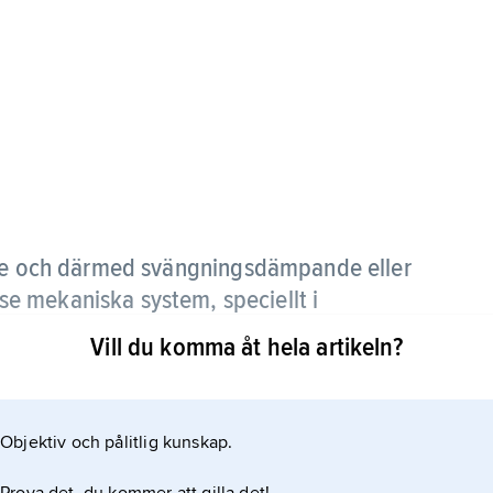
e och därmed svängningsdämpande eller
 mekaniska system, speciellt i
Vill du komma åt hela artikeln?
 en fjäder. Enklare dämpare har linjär karakteristik
pkraft), medan moderna stötdämpare för fordon har
Objektiv och pålitlig kunskap.
 (t.ex. för sportig respektive bekväm körning).
oniskt ställbar dämpförmåga, som medger semiaktiv