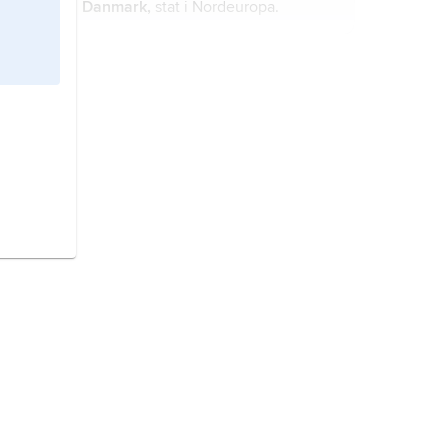
Danmark,
stat i Nordeuropa.
Sverige,
stat på Skandinaviska
halvön, norra Europa.
Italien,
stat i södra Europa.
Tyskland,
republik i norra
Mellaneuropa.
Frankrike,
stat i Västeuropa.