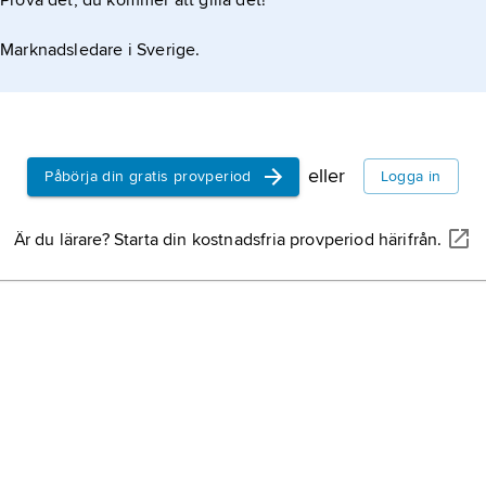
Prova det, du kommer att gilla det!
Marknadsledare i Sverige.
eller
Påbörja din gratis provperiod
Logga in
Är du lärare? Starta din kostnadsfria provperiod härifrån.