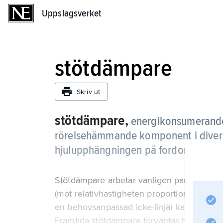
Uppslagsverket
Uppslagsverket
stötdämpare
Skriv ut
stötdämpare,
energikonsumerand
rörelsehämmande komponent i diverse
hjulupphängningen på fordon.
Stötdämpare arbetar vanligen parallellt med
(mot relativhastigheten proportionell däm
en behovsanpassad icke-linjär karakteristik
Framtida stötdämpare förväntas ha elektr