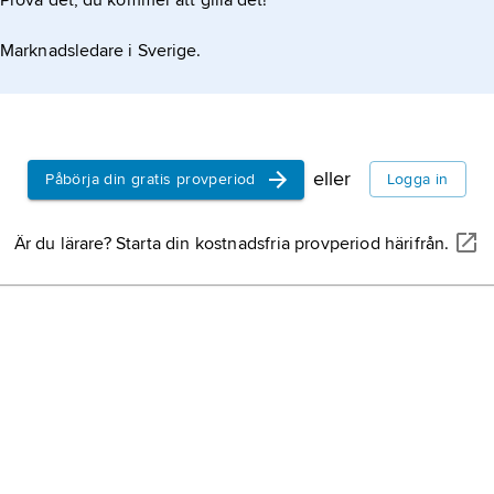
Prova det, du kommer att gilla det!
Marknadsledare i Sverige.
eller
Påbörja din gratis provperiod
Logga in
Är du lärare? Starta din kostnadsfria provperiod härifrån.