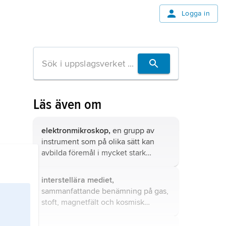
Logga in
Läs även om
elektronmikroskop,
en grupp av
instrument som på olika sätt kan
avbilda föremål i mycket stark
förstoring.
interstellära mediet,
sammanfattande benämning på gas,
stoft, magnetfält och kosmisk
strålning som finns i rymden mellan
stjärnorna.