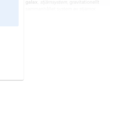
galax
,
stjärnsystem
, gravitationellt
sammanhållet system av stjärnor,
gas- och stoftmoln, liknande vårt
eget stjärnsystem,
Vintergatan
.
mark,
den del av den fasta jordytan
som påverkas av atmosfären och
levande organismer.
jorden,
latin
Tellus
, symbol ⊕, den
tredje planeten i solsystemet räknat
från solen.
universum
,
kosmos
,
världsalltet
,
hela
rummet
och
tiden
, inklusive all
energi
och
materia
, som utgör den
av människan upplevda
verkligheten.
kemi,
vetenskapen om materiella
ämnens sammansättning,
egenskaper och omvandlingar.