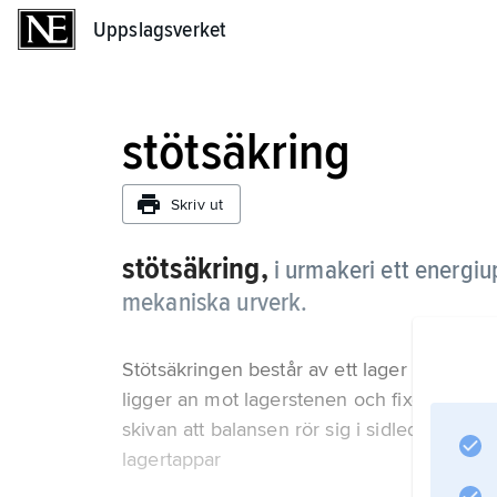
Uppslagsverket
Uppslagsverket
stötsäkring
Skriv ut
stötsäkring,
i urmakeri ett energiu
mekaniska urverk.
Stötsäkringen består av ett lager för bala
ligger an mot lagerstenen och fixeras med en
skivan att balansen rör sig i sidled och dä
lagertappar