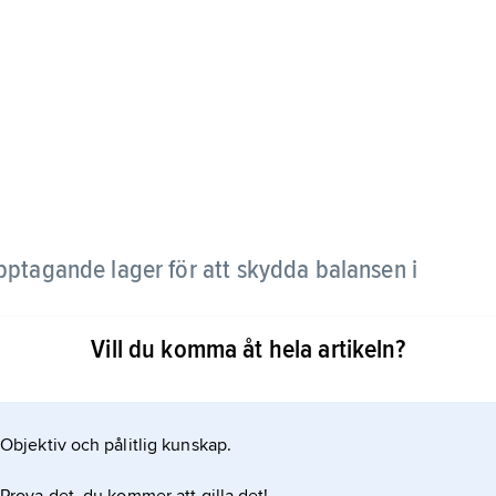
pptagande lager för att skydda balansen i
Vill du komma åt hela artikeln?
nsaxeln samt en motsten i form av en skiva som
 s.k. lyrfjäder. Vid en stöt tillåter den fjädrande
mpar på så sätt energin så att balansaxelns små
Objektiv och pålitlig kunskap.