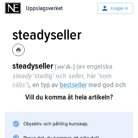
Uppslagsverket
Uppslagsverket
Logga in
steadyseller
steadyseller
(av engelska
[steʹdi-]
steady
’stadig’ och
seller
, här ’som
säljs’)
, en typ av
bestseller
med god och
jämn försäljning under långa
Vill du komma åt hela artikeln?
tidsperioder.
Objektiv och pålitlig kunskap.