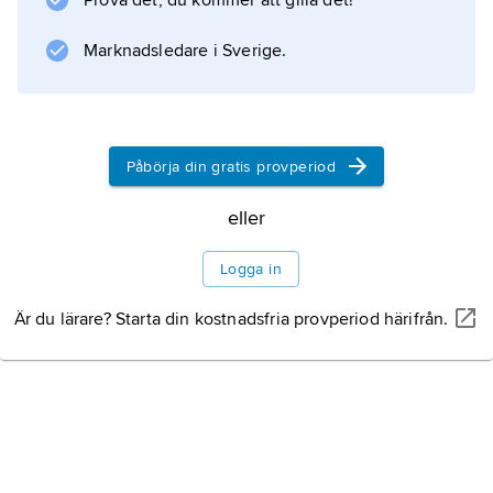
Prova det, du kommer att gilla det!
Information om artikeln
Marknadsledare i Sverige.
Påbörja din gratis provperiod
eller
Logga in
Är du lärare? Starta din kostnadsfria provperiod härifrån.