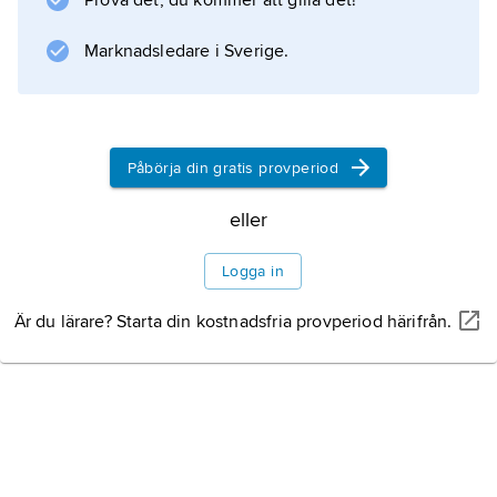
Prova det, du kommer att gilla det!
Information om artikeln
Marknadsledare i Sverige.
Påbörja din gratis provperiod
eller
Logga in
Är du lärare? Starta din kostnadsfria provperiod härifrån.