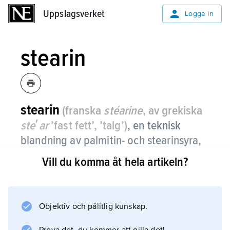
Uppslagsverket
Uppslagsverket
Logga in
stearin
stearin
(franska
stéarine
, av grekiska
steʹar
’fast fett’, ’talg’)
,
en teknisk
blandning av palmitin- och stearinsyra,
med huvudsaklig användning för
Vill du komma åt hela artikeln?
framställning av stearinljus.
Objektiv och pålitlig kunskap.