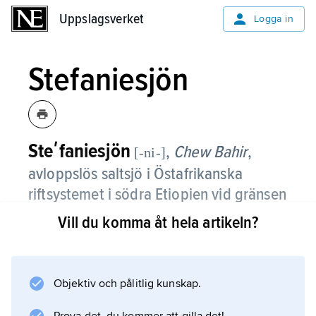
Uppslagsverket
Uppslagsverket
Logga in
Stefaniesjön
Steʹfaniesjön
,
Chew Bahir
,
[-ni-]
avloppslös saltsjö i Östafrikanska
riftsystemet i södra Etiopien vid gränsen
mot Kenya.
Vill du komma åt hela artikeln?
Sjöns yta är ca 1 500 km
2
, men den minskar under torrår och kan till
Objektiv och pålitlig kunskap.
och med torka ut.