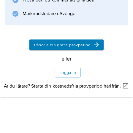
Prova det, du kommer att gilla det!
Marknadsledare i Sverige.
Information om artikeln
Påbörja din gratis provperiod
eller
Logga in
Är du lärare? Starta din kostnadsfria provperiod härifrån.