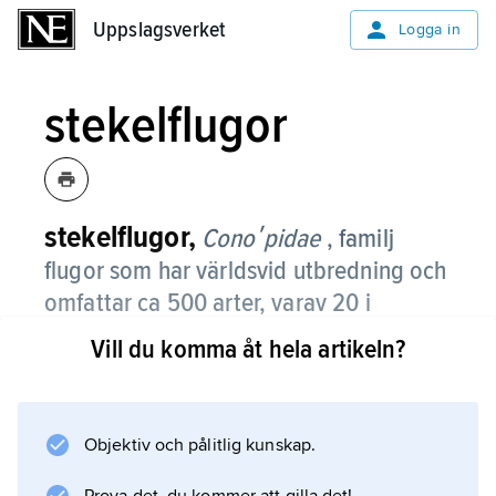
Uppslagsverket
Uppslagsverket
Logga in
stekelflugor
stekelflugor,
Conoʹpidae
, familj
flugor som har världsvid utbredning och
omfattar ca 500 arter, varav 20 i
Sverige.
Vill du komma åt hela artikeln?
Många liknar grävsteklar, getingar eller bin.
De suger blomnektar, ofta i sällskap med de
steklar de härmar. Larverna är parasitoider i
Objektiv och pålitlig kunskap.
bakkroppen på getingar, bin och humlor,