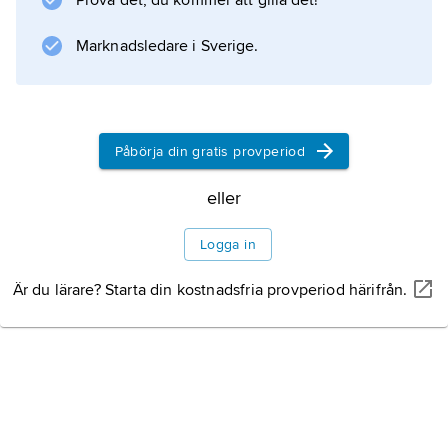
Prova det, du kommer att gilla det!
några på flugor, gräshoppor eller termiter.
Marknadsledare i Sverige.
Information om artikeln
Påbörja din gratis provperiod
eller
Logga in
Är du lärare? Starta din kostnadsfria provperiod härifrån.