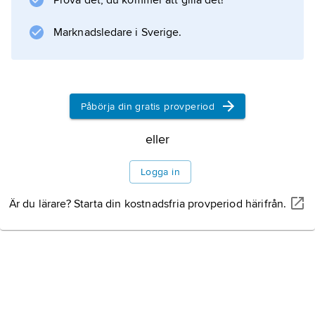
Prova det, du kommer att gilla det!
Marknadsledare i Sverige.
Påbörja din gratis provperiod
eller
Logga in
Är du lärare? Starta din kostnadsfria provperiod härifrån.