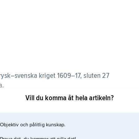
 rysk–svenska kriget 1609–17, sluten 27
a.
Vill du komma åt hela artikeln?
 som svenska, medan Sverige skulle utrymma vad
Objektiv och pålitlig kunskap.