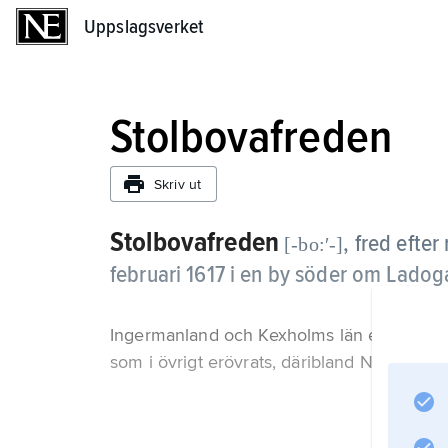
Uppslagsverket
Uppslagsverket
Stolbovafreden
Skriv ut
Stolbovafreden
,
fred efter
[-bo:ʹ-]
februari 1617 i en by söder om Ladog
Ingermanland och Kexholms län erkändes
som i övrigt erövrats, däribland Novgorod.