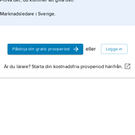
Prova det, du kommer att gilla det!
Marknadsledare i Sverige.
eller
Påbörja din gratis provperiod
Logga in
Är du lärare? Starta din kostnadsfria provperiod härifrån.