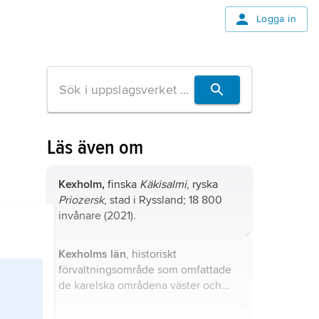
Logga in
Läs även om
Kexholm,
finska
Käkisalmi
, ryska
Priozersk
, stad i Ryssland; 18 800
invånare (2021).
Kexholms län
, historiskt
förvaltningsområde som omfattade
de karelska områdena väster och
nordväst om Ladoga.