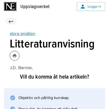
Uppslagsverket
Uppslagsverket
Logga in
stora smällen
Litteraturanvisning
J.D. Barrow,
Universums födelse
Vill du komma åt hela artikeln?
(svensk översättning 1995);
Objektiv och pålitlig kunskap.
Information om artikeln