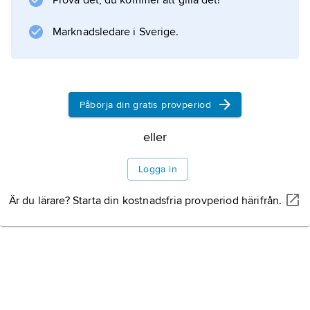
Prova det, du kommer att gilla det!
Marknadsledare i Sverige.
Påbörja din gratis provperiod
eller
Logga in
Är du lärare? Starta din kostnadsfria provperiod härifrån.