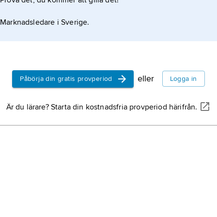
Prova det, du kommer att gilla det!
Marknadsledare i Sverige.
eller
Påbörja din gratis provperiod
Logga in
Är du lärare? Starta din kostnadsfria provperiod härifrån.