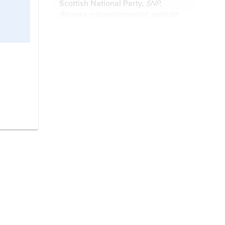
Scottish National Party,
SNP
,
Skotska nationalistpartiet
, politiskt
parti i Skottland, Storbritannien.
brexit,
benämning på
Storbritanniens utträde ur EU.
Skottland,
del av Storbritannien; 78
2
133 km
, 5,4 miljoner invånare
(2022).
Wales
, walesiska
Cymru
, delområde
2
i Storbritannien; 20 776 km
, 3,1
miljoner invånare (2022).
Cameron,
David,
född 9 oktober
1966, brittisk politiker (konservativ),
partiledare för Konservativa partiet