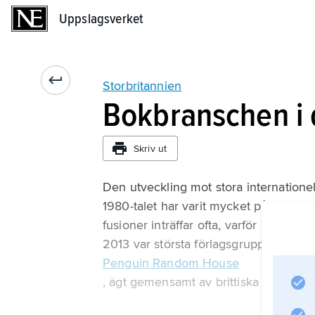
Uppslagsverket
Uppslagsverket
Storbritannien
Bokbranschen i
Skriv ut
Den utveckling mot stora internation
1980-talet har varit mycket påtaglig i 
fusioner inträffar ofta, varför en bild a
2013 var största förlagsgrupp
Penguin Random House
, ägt gemensamt av brittiska medieko