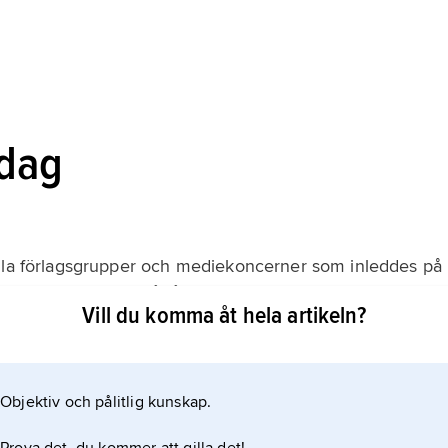
 dag
ella förlagsgrupper och mediekoncerner som inleddes på
Storbritannien och pågår alltjämt. Nya förvärv och
Vill du komma åt hela artikeln?
v läget en viss tidpunkt riskerar att snabbt bli inaktuell.
nglomeratet
Objektiv och pålitlig kunskap.