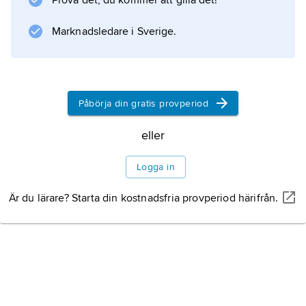
Prova det, du kommer att gilla det!
Marknadsledare i Sverige.
Påbörja din gratis provperiod
eller
Logga in
Är du lärare? Starta din kostnadsfria provperiod härifrån.