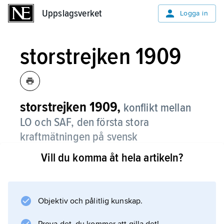
Uppslagsverket
Uppslagsverket
Logga in
storstrejken 1909
storstrejken 1909,
konflikt mellan
LO och SAF, den första stora
kraftmätningen på svensk
arbetsmarknad.
Vill du komma åt hela artikeln?
En långvarig lågkonjunktur hade lett till
lönesänkningar och lokala konflikter, och när
SAF sommaren 1909 proklamerade allmän
Objektiv och pålitlig kunskap.
lockout inom sitt område svarade LO 4