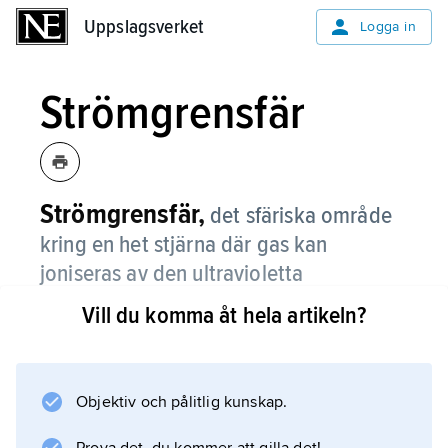
Uppslagsverket
Uppslagsverket
Logga in
Strömgrensfär
Strömgrensfär,
det sfäriska område
kring en het stjärna där gas kan
joniseras av den ultravioletta
strålningen från stjärnan och därigenom
Vill du komma åt hela artikeln?
bli lysande, främst i vätets spektrallinjer.
Strömgrensfärens storlek är starkt beroende
av stjärnans yttemperatur. För de hetaste
Objektiv och pålitlig kunskap.
stjärnorna, med yttemperatur kring 50 000 K,