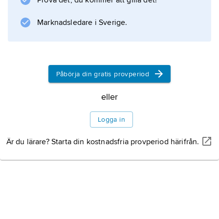
Prova det, du kommer att gilla det!
har Strömgrensfären en radie på ca 300
ljusår. Teorin för detta utarbetades under
Marknadsledare i Sverige.
1940-talet av
Bengt Strömgren
.
Påbörja din gratis provperiod
eller
Information om artikeln
Logga in
Är du lärare? Starta din kostnadsfria provperiod härifrån.