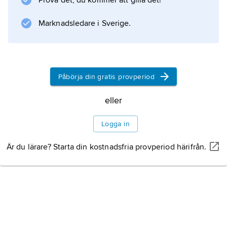
Prova det, du kommer att gilla det!
Marknadsledare i Sverige.
Påbörja din gratis provperiod
eller
Logga in
Är du lärare? Starta din kostnadsfria provperiod härifrån.