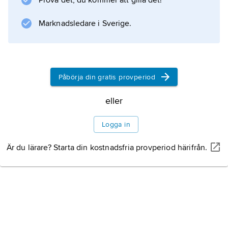
Prova det, du kommer att gilla det!
Marknadsledare i Sverige.
Påbörja din gratis provperiod
eller
Logga in
Är du lärare? Starta din kostnadsfria provperiod härifrån.