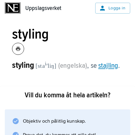
Uppslagsverket
Uppslagsverket
Logga in
styling
styling
i
(engelska)
,
se
stajling
.
[sta
ʹliŋ]
Vill du komma åt hela artikeln?
Information om artikeln
Objektiv och pålitlig kunskap.