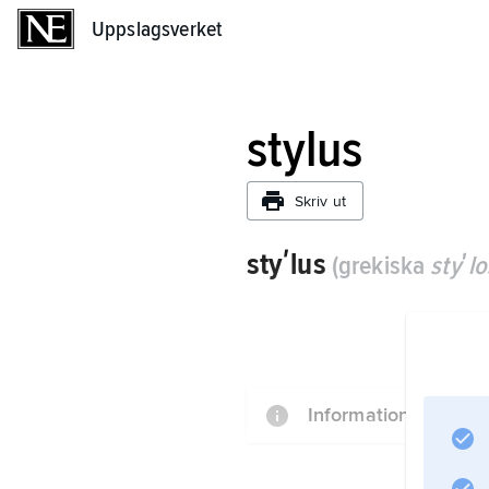
Uppslagsverket
Uppslagsverket
stylus
Skriv ut
styʹlus
(grekiska
styʹlo
Information om artik