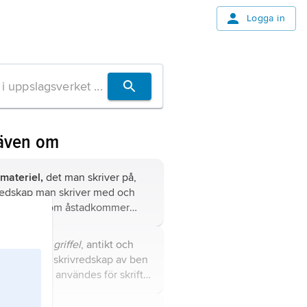
Logga in
även om
vmateriel,
det man skriver på,
redskap man skriver med och
substans som åstadkommer
ten.
s
,
skriv­stift
,
griffel
, antikt och
 medeltida skrivredskap av ben
r metall som användes för skrift
axtavlor och för inristande av
t på hårda underlag.