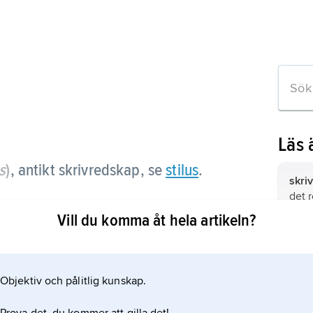
Läs 
s
)
, antikt skrivredskap, se
stilus
.
skri
det 
den 
Vill du komma åt hela artikeln?
skrif
stilu
eln
även
elle
Objektiv och pålitlig kunskap.
på v
skrif