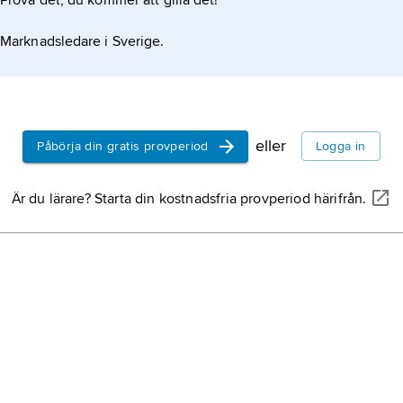
Prova det, du kommer att gilla det!
griff
Marknadsledare i Sverige.
teck
char
för 
digit
Pyrr
eller
Påbörja din gratis provperiod
Logga in
Pyrr
Är du lärare? Starta din kostnadsfria provperiod härifrån.
Anti
& Au
pepl
Grek
palla
anti