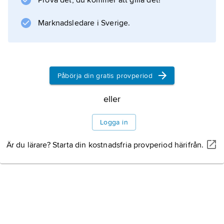
Prova det, du kommer att gilla det!
. Fenomenet är vanligt i
byråkratspråk
Marknadsledare i Sverige.
och vetenskaplig prosa. Ett problem, förutom
otympligheten, är att ett påstående som
svensken använder för mycket papper
i formen
Påbörja din gratis provperiod
svenskens överanvändning av papper
eller
blir svårare att förneka eller sätta i fråga.
Logga in
Är du lärare? Starta din kostnadsfria provperiod härifrån.
Information om artikeln