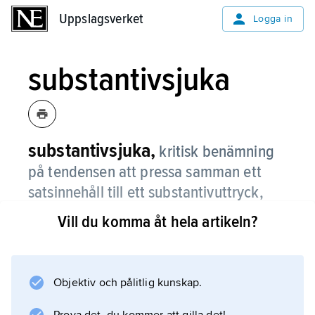
Uppslagsverket
Uppslagsverket
Logga in
substantivsjuka
substantivsjuka,
kritisk benämning
på tendensen att pressa samman ett
satsinnehåll till ett substantivuttryck,
t.ex.
de lagar mat i ugnen
blir till
Vill du komma åt hela artikeln?
ugnsmatlagning
, som kan förses med
ett innehållstomt verb, t.ex.
pågår
.
Objektiv och pålitlig kunskap.
Den grammatiska termen är
nominalisering