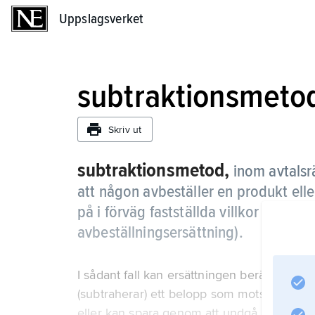
Uppslagsverket
Uppslagsverket
subtraktionsmeto
Skriv ut
subtraktionsmetod,
inom avtalsr
att någon avbeställer en produkt eller 
på i förväg fastställda villkor (grat
avbeställningsersättning).
I sådant fall kan ersättningen beräknas gen
(subtraherar) ett belopp som motsvarar vad
eller kan spara genom att undgå skyldighete