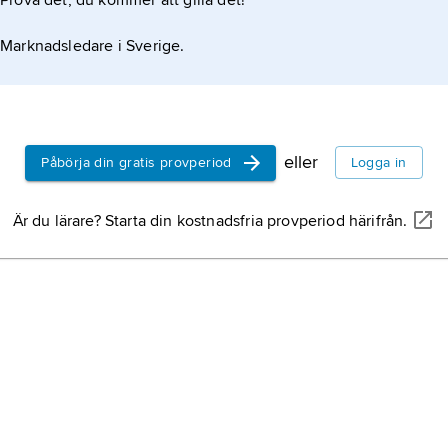
Prova det, du kommer att gilla det!
Marknadsledare i Sverige.
eller
Påbörja din gratis provperiod
Logga in
Är du lärare? Starta din kostnadsfria provperiod härifrån.