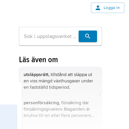
Logga in
Läs även om
utsläppsrätt,
tillstånd att släppa ut
en viss mängd växthusgaser under
en fastställd tidsperiod.
personförsäkring,
försäkring där
försäkringsgivarens åtaganden är
knutna till en eller flera personers
liv, hälsa, ålder eller arbetsförmåga.