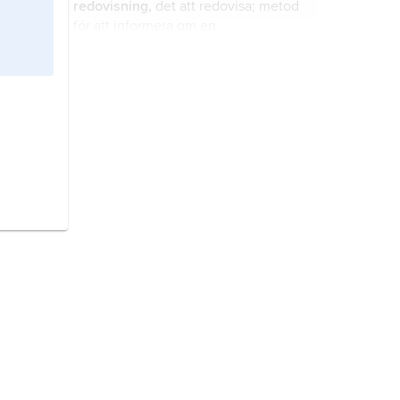
redovisning,
det att redovisa; metod
för att informera om en
organisations ekonomiska och
finansiella förhållanden.
diskriminering,
särbehandling (av
individer eller grupper) vilken
innebär ett avsteg från principen att
lika fall ska behandlas lika.
brexit,
benämning på
Storbritanniens utträde ur EU.
försäkringsrörelse,
försäkringsbolag
som bedriver affärsverksamhet med
bl.a. försäkringar.
kapitalmarknad,
samlingsbenämning på
aktiemarknad och kreditmarknad.