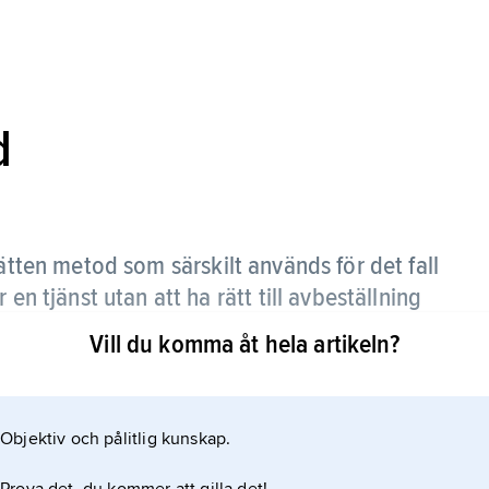
d
ätten metod som särskilt används för det fall
en tjänst utan att ha rätt till avbeställning
is eller mot överenskommen
Vill du komma åt hela artikeln?
om att man från det avtalade priset drar av
Objektiv och pålitlig kunskap.
 leverantören av produkten eller tjänsten sparar
n att fullgöra avtalet.