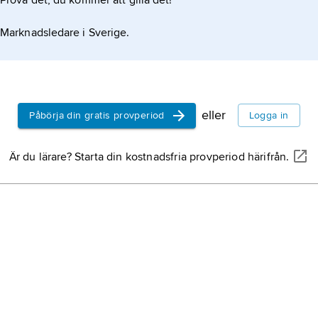
Prova det, du kommer att gilla det!
Marknadsledare i Sverige.
eller
Påbörja din gratis provperiod
Logga in
Är du lärare? Starta din kostnadsfria provperiod härifrån.