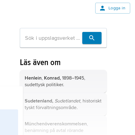
Logga in
Läs även om
Henlein
,
Konrad,
1898–1945,
sudettysk politiker.
Sudetenland,
Sudetlandet
, historiskt
tyskt förvaltningsområde.
Münchenöverenskommelsen
,
benämning på avtal rörande