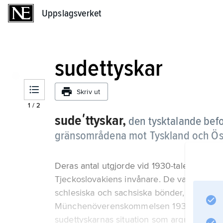
Uppslagsverket
Uppslagsverket
sudettyskar
Skriv ut
1
/
2
sudeʹttyskar,
den tysktalande bef
gränsområdena mot Tyskland och Öste
Deras antal utgjorde vid 1930-talets mitt dr
Tjeckoslovakiens invånare. De var ättling
schlesiska och sachsiska bönder, i städer
Münchenöverenskommelsen 1938, där Hitle
sudettyskarnas situation som argument för