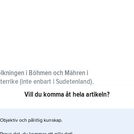
olkningen i Böhmen och Mähren i
rrike (inte enbart i Sudetenland).
Vill du komma åt hela artikeln?
ygt tre miljoner, dvs. bortåt en fjärdedel av
ar av under medeltiden invandrade bayerska,
na inte minst av tyska bergsmän och köpmän. I
Objektiv och pålitlig kunskap.
r använt en överdriven svartmålning av