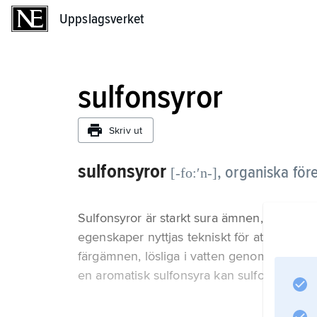
Uppslagsverket
Uppslagsverket
sulfonsyror
Skriv ut
sulfonsyror
,
organiska för
[-fo:ʹn-]
Sulfonsyror är starkt sura ämnen, som är lät
egenskaper nyttjas tekniskt för att göra nor
färgämnen, lösliga i vatten genom införande
en aromatisk sulfonsyra kan sulfonsyragr