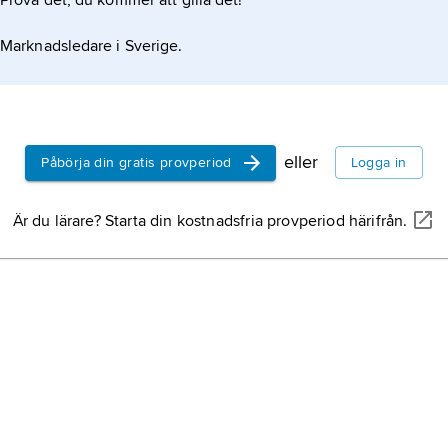
Prova det, du kommer att gilla det!
Marknadsledare i Sverige.
eller
Påbörja din gratis provperiod
Logga in
Är du lärare? Starta din kostnadsfria provperiod härifrån.