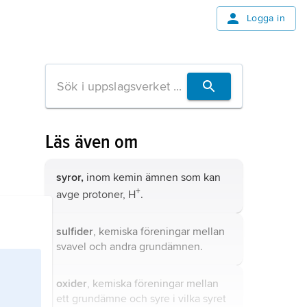
Logga in
Läs även om
syror,
inom kemin ämnen som kan
+
avge protoner, H
.
sulfider
, kemiska föreningar mellan
svavel och andra grundämnen.
oxider
, kemiska föreningar mellan
ett grundämne och syre i vilka syret